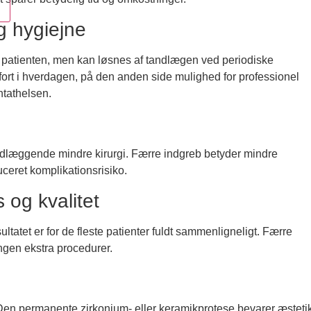
g hygiejne
or patienten, men kan løsnes af tandlægen ved periodiske
fort i hverdagen, på den anden side mulighed for professionel
ntathelsen.
 grundlæggende mindre kirurgi. Færre indgreb betyder mindre
ceret komplikationsrisiko.
 og kvalitet
esultatet er for de fleste patienter fuldt sammenligneligt. Færre
 ingen ekstra procedurer.
r. Den permanente zirkonium- eller keramikprotese bevarer æsteti