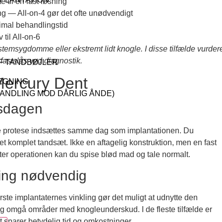
e til en fast løsning
ng — All-on-4 gør det ofte unødvendigt
nimal behandlingstid
 til All-on-6
stemsygdomme eller ekstremt lidt knogle. I disse tilfælde vurder
fastslås ved diagnostik.
F TANDBØJLER
Mercury Dent
EGNING
HANDLING MOD DÅRLIG ÅNDE)
nsdagen
aste protese indsættes samme dag som implantationen. Du
 komplet tandsæt. Ikke en aftagelig konstruktion, men en fast
fter operationen kan du spise blød mad og tale normalt.
ning nødvendig
erste implantaternes vinkling gør det muligt at udnytte den
 og omgå områder med knogleunderskud. I de fleste tilfælde er
 sparer betydelig tid og omkostninger.