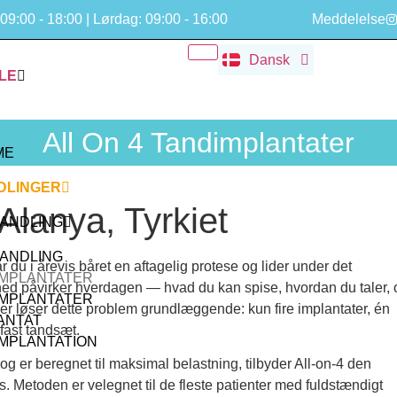
English
09:00 - 18:00 | Lørdag: 09:00 - 16:00
Meddelelse
Deutsch
Dansk
Русский
LE
All On 4 Tandimplantater
ME
DLINGER
 Alanya, Tyrkiet
ANDLING
ANDLING
 du i årevis båret en aftagelig protese og lider under det
IMPLANTATER
d påvirker hverdagen — hvad du kan spise, hvordan du taler, 
IMPLANTATER
 der løser dette problem grundlæggende: kun fire implantater, én
ANTAT
fast tandsæt.
IMPLANTATION
 og er beregnet til maksimal belastning, tilbyder All-on-4 den
s. Metoden er velegnet til de fleste patienter med fuldstændigt