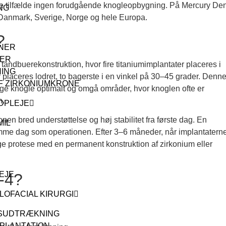
ste tilfælde ingen forudgående knogleopbygning. På Mercury Den
NG
ra Danmark, Sverige, Norge og hele Europa.
?
NER
NER
tandbuerekonstruktion, hvor fire titaniumimplantater placeres i
ING
r placeres lodret, to bagerste i en vinkel på 30–45 grader. Denn
F ZIRKONIUMKRONE
lige knogle optimalt og omgå områder, hvor knoglen ofte er
n.
DPLEJE
en bred understøttelse og høj stabilitet fra første dag. En
MIL
 samme dag som operationen. Efter 3–6 måneder, når implantatern
dige protese med en permanent konstruktion af zirkonium eller
EJE
n-4?
LOFACIAL KIRURGI
SUDTRÆKNING
PLANTATION