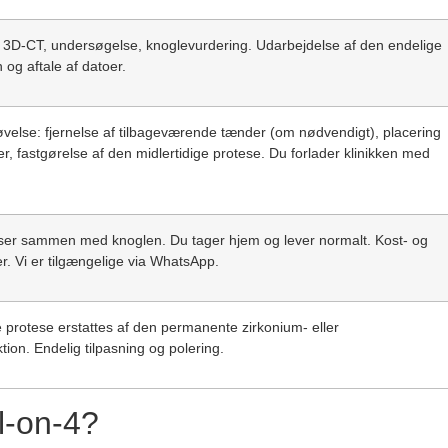
: 3D-CT, undersøgelse, knoglevurdering. Udarbejdelse af den endelige
og aftale af datoer.
velse: fjernelse af tilbageværende tænder (om nødvendigt), placering
ter, fastgørelse af den midlertidige protese. Du forlader klinikken med
ser sammen med knoglen. Du tager hjem og lever normalt. Kost- og
r. Vi er tilgængelige via WhatsApp.
e protese erstattes af den permanente zirkonium- eller
ion. Endelig tilpasning og polering.
ll-on-4?