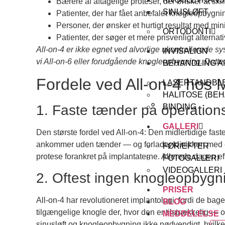
Bærere af aftagelige proteser, der ønsker at skift
SINUSLØFT
Patienter, der har fået anbefalet knogleopbygni
Personer, der ønsker et hurtigt resultat med mi
ORTODONTI
Patienter, der søger et mere prisvenligt alternativ
All-on-4 er ikke egnet ved alvorlige ukontrollerede sy
INVISALIGN
vi All-on-6 eller forudgående knogleopbygning. Dette 
BEHANDLING A
Fordele ved All-on-4 hos 
LASERTANDBL
HALITOSE (BE
1. Faste tænder på operatio
BINDING
GALLERI
Den største fordel ved All-on-4: Den midlertidige f
ankommer uden tænder — og forlader klinikken med et
FØR/EFTER
protese forankret på implantaterne. Allerede dagen e
FOTOGALLERI
VIDEOGALLERI
2. Oftest ingen knogleopbyg
PRISER
All-on-4 har revolutioneret implantologi, fordi de bag
BLOG
tilgængelige knogle der, hvor den er tilstrækkelig —
MEDDELELSE
sinusløft og knogleopbygning ikke nødvendigt, hvilket