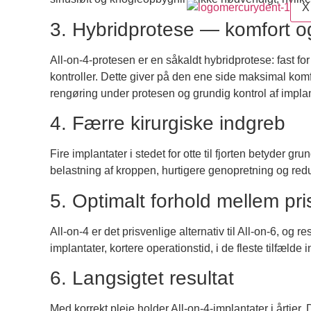
X
3. Hybridprotese — komfort o
All-on-4-protesen er en såkaldt hybridprotese: fast f
kontroller. Dette giver på den ene side maksimal kom
rengøring under protesen og grundig kontrol af impla
4. Færre kirurgiske indgreb
Fire implantater i stedet for otte til fjorten betyder
belastning af kroppen, hurtigere genopretning og redu
5. Optimalt forhold mellem pris
All-on-4 er det prisvenlige alternativ til All-on-6, og r
implantater, kortere operationstid, i de fleste tilfælde
6. Langsigtet resultat
Med korrekt pleje holder All-on-4-implantater i årtie