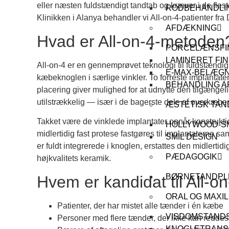
eller næsten fuldstændigt tandtab og kræver i de fle
RODBEHANDLI
Klinikken i Alanya behandler vi All-on-4-patienter f
AFDÆKNING
Hvad er All-on-4-metoden
PORCELÆNSFI
LAMINERET FI
All-on-4 er en gennemprøvet teknologi til fuldstændig 
E-MAX-BELÆGN
kæbeknoglen i særlige vinkler. To forreste implantate
BEHANDLING A
placering giver mulighed for at udnytte den tilgænge
utilstrækkelig — især i de bagerste dele af overkæbe
ÆSTETISK TAN
Takket være de vinklede implantater opnår konstruktion
HOLLYWOOD-S
midlertidig fast protese fastgøres til implantaterne
SMIL DESIGN
er fuldt integrerede i knoglen, erstattes den midlerti
PÆDAGOGIK
højkvalitets keramik.
BØRNETANDPL
Hvem er kandidat til All-o
ORAL OG MAXIL
Patienter, der har mistet alle tænder i én kæbe
VISDOMSTAND
Personer med flere tænder, der ikke kan reddes
KNOGLETRANS