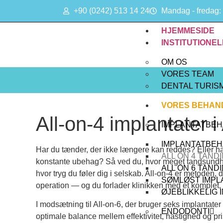
+90 (0242) 513 14 24
Mandag - fredag: 
HJEMMESIDE
INSTITUTIONEL
OM OS
VORES TEAM
DENTAL TURIS
VORES BEHAN
All-on-4 implantater i
IMPLANTATBEH
IMPLANTATBEH
Har du tænder, der ikke længere kan reddes? Eller har
ALL ON 4 TAND
konstante ubehag? Så ved du, hvor meget tandsundhe
ALL ON 6 TAND
hvor tryg du føler dig i selskab. All-on-4 er metoden,
SØMLØST IMPL
operation — og du forlader klinikken med et komplet, 
ØJEBLIKKELIG 
I modsætning til All-on-6, der bruger seks implantater
ENDODONTI
optimale balance mellem effektivitet, hastighed og pri