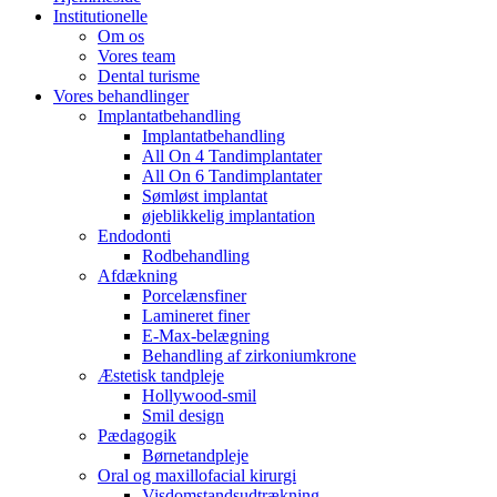
Institutionelle
Om os
Vores team
Dental turisme
Vores behandlinger
Implantatbehandling
Implantatbehandling
All On 4 Tandimplantater
All On 6 Tandimplantater
Sømløst implantat
øjeblikkelig implantation
Endodonti
Rodbehandling
Afdækning
Porcelænsfiner
Lamineret finer
E-Max-belægning
Behandling af zirkoniumkrone
Æstetisk tandpleje
Hollywood-smil
Smil design
Pædagogik
Børnetandpleje
Oral og maxillofacial kirurgi
Visdomstandsudtrækning