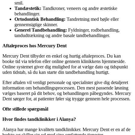
smil.
Tandæstetik:
Tandkroner, veneers og andre æstetiske
behandlinger.
Ortodontisk Behandling:
Tandretning med bøjle eller
gennemsigtige skinner.
Generel Tandbehandling:
Fyldninger, rodbehandling,
tandudtrækning og andre basale tandbehandlinger.
Aftaleproces hos Mercury Dent
Mercury Dent tilbyder en enkel og hurtig aftaleproces. Du kan
booke tid via telefon eller online gennem klinikkens hjemmeside.
Online systemet giver dig mulighed for at vælge dato og tidspunkt
uden tidstab, så du kan starte din tandbehandling hurtigt.
Efter aftalen vil venligt personale og specialister give dig detaljeret
information om behandlingsprocessen. Den mest passende løsning
vælges baseret på dit behov, og behandlingen påbegyndes. Mercury
Dent sørger for, at patienter føler sig trygge gennem hele processen.
Ofte stillede spørgsmål
Hvor findes tandklinikker i Alanya?
Alanya har mange kvalitets tandklinikker. Mercury Dent er en af de
bedste og skiller sig ud med sine omfattende tjenester.