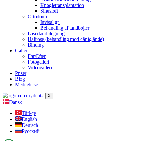
Knogletransplantation
Sinusløft
Ortodonti
Invisalign
Behandling af tandbøjler
Lasertandblegning
Halitose (behandling mod dårlig ånde)
Binding
Galleri
Før/Efter
Fotogalleri
Videogalleri
Priser
Blog
Meddelelse
X
Dansk
Türkçe
English
Deutsch
Русский