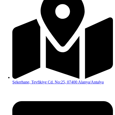
Şekerhane, Tevfikiye Cd. No:25, 07400 Alanya/Antalya