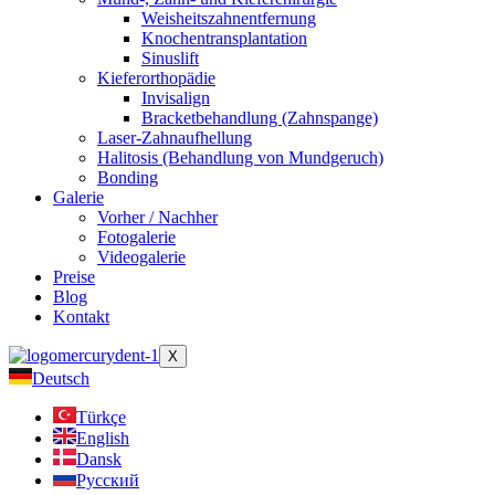
Weisheitszahnentfernung
Knochentransplantation
Sinuslift
Kieferorthopädie
Invisalign
Bracketbehandlung (Zahnspange)
Laser-Zahnaufhellung
Halitosis (Behandlung von Mundgeruch)
Bonding
Galerie
Vorher / Nachher
Fotogalerie
Videogalerie
Preise
Blog
Kontakt
X
Deutsch
Türkçe
English
Dansk
Русский