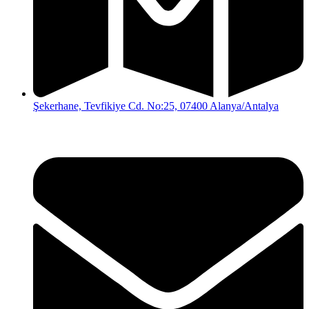
Şekerhane, Tevfikiye Cd. No:25, 07400 Alanya/Antalya