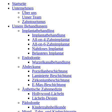
Startseite
Unternehmen
Über uns
Unser Team
Zahntourismus
Unsere Behandlungen
Implantatbehandling
Implantatbehandlung
All-on-4-Zahnimplantat
All-on-6-Zahnimplantat
Nahtloses Implantat
Belastetes Implantat
Endodontie
Wurzelkanalbehandlung
Abdeckung
Porzellanbeschichtung
Laminierte Beschichtung
Zirkoniumbeschichtung
E-Max-Beschichtung
Ästhetische Zahnmedizin
Hollywood-Lächeln
Lächeln-Design
Pädodontie
Kinderzahnheilkunde
Mund-, Zahn- und Kieferchirurgie