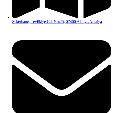
Şekerhane, Tevfikiye Cd. No:25, 07400 Alanya/Antalya