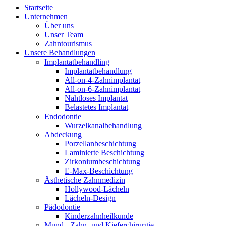
Startseite
Unternehmen
Über uns
Unser Team
Zahntourismus
Unsere Behandlungen
Implantatbehandling
Implantatbehandlung
All-on-4-Zahnimplantat
All-on-6-Zahnimplantat
Nahtloses Implantat
Belastetes Implantat
Endodontie
Wurzelkanalbehandlung
Abdeckung
Porzellanbeschichtung
Laminierte Beschichtung
Zirkoniumbeschichtung
E-Max-Beschichtung
Ästhetische Zahnmedizin
Hollywood-Lächeln
Lächeln-Design
Pädodontie
Kinderzahnheilkunde
Mund-, Zahn- und Kieferchirurgie