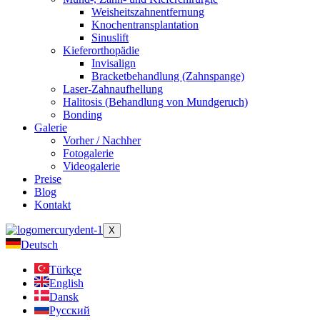
Weisheitszahnentfernung
Knochentransplantation
Sinuslift
Kieferorthopädie
Invisalign
Bracketbehandlung (Zahnspange)
Laser-Zahnaufhellung
Halitosis (Behandlung von Mundgeruch)
Bonding
Galerie
Vorher / Nachher
Fotogalerie
Videogalerie
Preise
Blog
Kontakt
X
Deutsch
Türkçe
English
Dansk
Русский