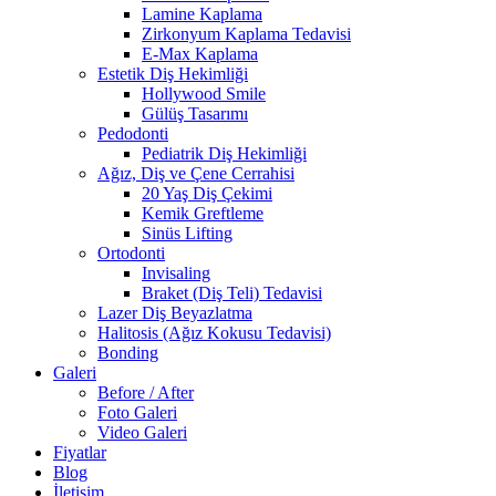
Lamine Kaplama
Zirkonyum Kaplama Tedavisi
E-Max Kaplama
Estetik Diş Hekimliği
Hollywood Smile
Gülüş Tasarımı
Pedodonti
Pediatrik Diş Hekimliği
Ağız, Diş ve Çene Cerrahisi
20 Yaş Diş Çekimi
Kemik Greftleme
Sinüs Lifting
Ortodonti
Invisaling
Braket (Diş Teli) Tedavisi
Lazer Diş Beyazlatma
Halitosis (Ağız Kokusu Tedavisi)
Bonding
Galeri
Before / After
Foto Galeri
Video Galeri
Fiyatlar
Blog
İletişim