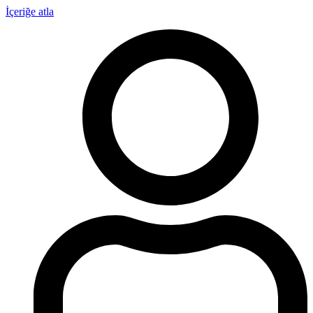
İçeriğe atla