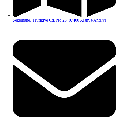
Şekerhane, Tevfikiye Cd. No:25, 07400 Alanya/Antalya