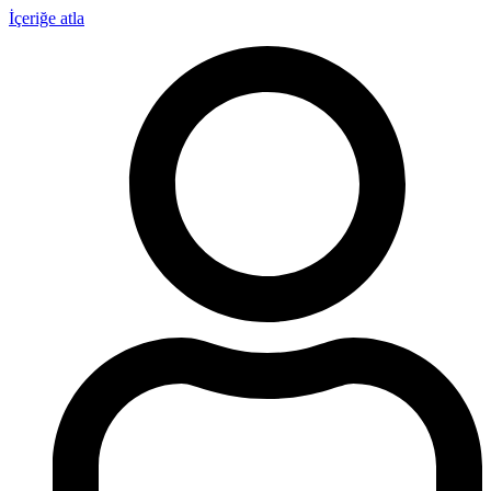
İçeriğe atla