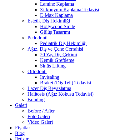
Lamine Kaplama
Zirkonyum Kaplama Tedavisi
E-Max Kaplama
Estetik Diş Hekimliği
Hollywood Smile
Gülüş Tasarımı
Pedodonti
Pediatrik Diş Hekimliği
Ağız, Diş ve Çene Cerrahisi
20 Yaş Diş Çekimi
Kemik Greftleme
Sinüs Lifting
Ortodonti
Invisaling
Braket (Diş Teli) Tedavisi
Lazer Diş Beyazlatma
Halitosis (Ağız Kokusu Tedavisi)
Bonding
Galeri
Before / After
Foto Galeri
Video Galeri
Fiyatlar
Blog
İletişim