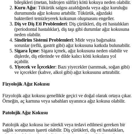
bileşikleri (metan, hidrojen sülfür) kötü kokuya neden olabilir.
Kuru Ağız
: Tükürük salgısı azaldığında veya ağız kuruluğu
durumunda ağız kokusu artabilir. Tükürük, ağızdaki
bakterileri temizleyerek kokunun oluşmasını engeller.
Diş ve Diş Eti Problemleri
: Diş çürükleri, diş eti hastalıkları
(periodontal hastalıklar), diş taşı gibi durumlar ağız kokusuna
neden olabilir.
Sindirim Sistemi Problemleri
: Mide veya bağırsakta
sorunlar (reflü, gastrit gibi) ağız kokusuna katkıda bulunabilir.
Sigara İçme
: Sigara içmek, ağız kokusuna neden olabilir ve
dişlerde, diş etlerinde ve dilde kalıcı kötü kokulara yol
açabilir.
Yiyecek ve İçecekler
: Bazı yiyecekler (sarımsak, soğan gibi)
ve içecekler (kahve, alkol gibi) ağız kokusunu artırabilir.
Fizyolojik Ağız Kokusu
Fizyolojik ağız kokusu genellikle geçici ve doğal olarak ortaya çıkar.
Örneğin, aç karnına veya sabahları uyanınca ağız kokusu olabilir.
Patolojik Ağız Kokusu
Patolojik ağız kokusu ise sürekli veya tedavi edilmesi gereken bir
sağlık sorununun işareti olabilir. Diş çürükleri, diş eti hastalıkları,