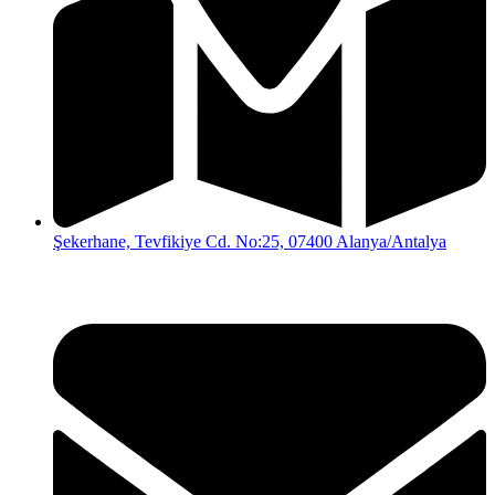
Şekerhane, Tevfikiye Cd. No:25, 07400 Alanya/Antalya