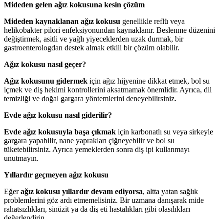
Mideden gelen ağız kokusuna kesin çözüm
Mideden kaynaklanan ağız kokusu
genellikle reflü veya
helikobakter pilori enfeksiyonundan kaynaklanır. Beslenme düzenini
değiştirmek, asitli ve yağlı yiyeceklerden uzak durmak, bir
gastroenterologdan destek almak etkili bir çözüm olabilir.
Ağız kokusu nasıl geçer?
Ağız kokusunu gidermek
için ağız hijyenine dikkat etmek, bol su
içmek ve diş hekimi kontrollerini aksatmamak önemlidir. Ayrıca, dil
temizliği ve doğal gargara yöntemlerini deneyebilirsiniz.
Evde ağız kokusu nasıl giderilir?
Evde ağız kokusuyla başa çıkmak
için karbonatlı su veya sirkeyle
gargara yapabilir, nane yaprakları çiğneyebilir ve bol su
tüketebilirsiniz. Ayrıca yemeklerden sonra diş ipi kullanmayı
unutmayın.
Yıllardır geçmeyen ağız kokusu
Eğer
ağız kokusu yıllardır devam ediyorsa
, altta yatan sağlık
problemlerini göz ardı etmemelisiniz. Bir uzmana danışarak mide
rahatsızlıkları, sinüzit ya da diş eti hastalıkları gibi olasılıkları
değerlendirin.