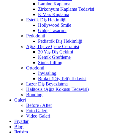
Lamine Kaplama
Zirkonyum Kaplama Tedavisi
E-Max Kaplama
Estetik Diş Hekimliği
Hollywood Smile
Gülüş Tasarımı
Pedodonti
Pediatrik Diş Hekimliği
Ağız, Diş ve Çene Cerrahisi
20 Yaş Diş Çekimi
Kemik Greftleme
Sinüs Lifting
Ortodonti
Invisaling
Braket (Diş Teli) Tedavisi
Lazer Diş Beyazlatma
Halitosis (Ağız Kokusu Tedavisi)
Bonding
Galeri
Before / After
Foto Galeri
Video Galeri
Fiyatlar
Blog
İletişim