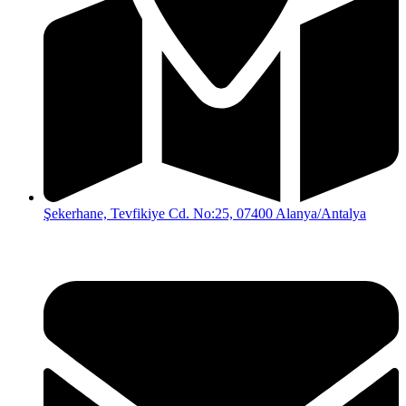
Şekerhane, Tevfikiye Cd. No:25, 07400 Alanya/Antalya