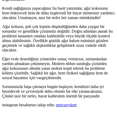
Kendi sağlığınıza yapacağınız bu basit yatırımlar, ağız kokusunu
hem önleyecek hem de daha özgüvenli bir hayat sürmenize yardımcı
olacaktır. Unutmayın, taze bir nefes her zaman mümkündür!
Ağız kokusu, pek çok kişinin düşündüğünden daha yaygın bir
sorundur ve genellikle çözümsüz değildir. Doğru adımları atarak bu
problemi tamamen ortadan kaldırabilir veya büyük ölçüde kontrol
altına alabilirsiniz. Özellikle günlük ağız bakım rutininizi gözden
geçirmek ve sağlıklı alışkanlıklar geliştirmek uzun vadede etkili
olacaktır.
Eğer evde denediğiniz yöntemler sonuç vermezse, uzmanlardan
yardım almaktan çekinmeyin. Modern tıbbın sunduğu çözümler,
ağız kokusunun altında yatan nedeni tespit ederek bu problemi
kökten çözebilir. Sağlıklı bir ağız, hem fiziksel sağlığınız hem de
sosyal hayatınız için vazgeçilmezdir.
Sorununuzla başa çıkmaya bugün başlayın; kendinizi daha iyi
hissedecek ve çevrenizde daha olumlu bir etki yaratacaksınız.
Çünkü taze bir nefes, hayat kalitesinin önemli bir parçasıdır.
instagram hesabımızı takip edin:
mercurydent