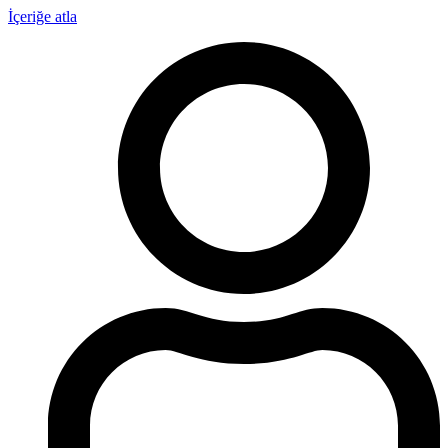
İçeriğe atla