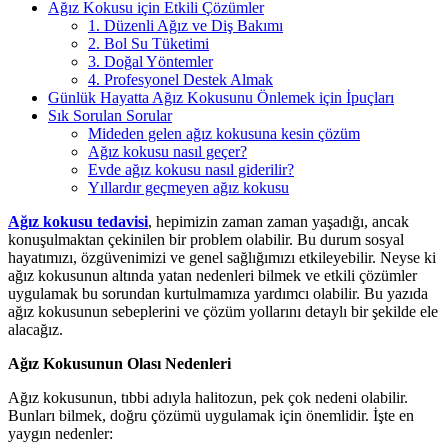
Ağız Kokusu için Etkili Çözümler
1. Düzenli Ağız ve Diş Bakımı
2. Bol Su Tüketimi
3. Doğal Yöntemler
4. Profesyonel Destek Almak
Günlük Hayatta Ağız Kokusunu Önlemek için İpuçları
Sık Sorulan Sorular
Mideden gelen ağız kokusuna kesin çözüm
Ağız kokusu nasıl geçer?
Evde ağız kokusu nasıl giderilir?
Yıllardır geçmeyen ağız kokusu
Ağız kokusu tedavisi
, hepimizin zaman zaman yaşadığı, ancak
konuşulmaktan çekinilen bir problem olabilir. Bu durum sosyal
hayatımızı, özgüvenimizi ve genel sağlığımızı etkileyebilir. Neyse ki
ağız kokusunun altında yatan nedenleri bilmek ve etkili çözümler
uygulamak bu sorundan kurtulmamıza yardımcı olabilir. Bu yazıda
ağız kokusunun sebeplerini ve çözüm yollarını detaylı bir şekilde ele
alacağız.
Ağız Kokusunun Olası Nedenleri
Ağız kokusunun, tıbbi adıyla halitozun, pek çok nedeni olabilir.
Bunları bilmek, doğru çözümü uygulamak için önemlidir. İşte en
yaygın nedenler: