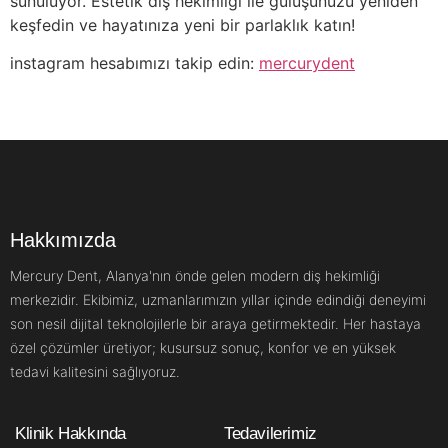
sunuluyor. Estetik diş hekimliği ile gülüşünüzü yeniden
keşfedin ve hayatınıza yeni bir parlaklık katın!
instagram hesabımızı takip edin:
mercurydent
Hakkımızda
Mercury Dent, Alanya'nın önde gelen modern diş hekimliği
merkezidir. Ekibimiz, uzmanlarımızın yıllar içinde edindiği deneyimi
son nesil dijital teknolojilerle bir araya getirmektedir. Her hastaya
özel çözümler üretiyor; kusursuz sonuç, konfor ve en yüksek
tedavi kalitesini sağlıyoruz.
Klinik Hakkında
Tedavilerimiz