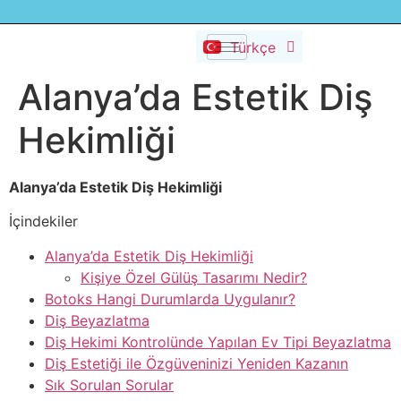
Dansk
Türkçe
Русский
Alanya’da Estetik Diş
Hekimliği
Alanya’da Estetik Diş Hekimliği
İçindekiler
Alanya’da Estetik Diş Hekimliği
Kişiye Özel Gülüş Tasarımı Nedir?
Botoks Hangi Durumlarda Uygulanır?
Diş Beyazlatma
Diş Hekimi Kontrolünde Yapılan Ev Tipi Beyazlatma
Diş Estetiği ile Özgüveninizi Yeniden Kazanın
Sık Sorulan Sorular