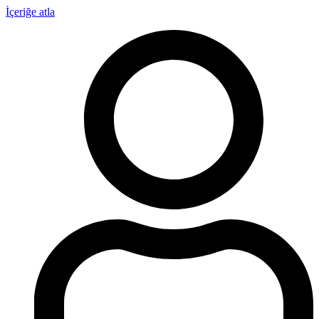
İçeriğe atla