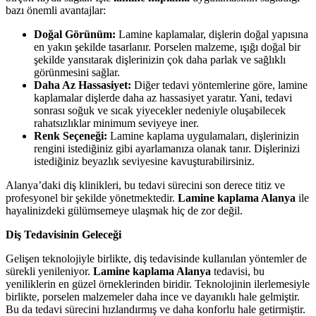
bazı önemli avantajlar:
Doğal Görünüm:
Lamine kaplamalar, dişlerin doğal yapısına
en yakın şekilde tasarlanır. Porselen malzeme, ışığı doğal bir
şekilde yansıtarak dişlerinizin çok daha parlak ve sağlıklı
görünmesini sağlar.
Daha Az Hassasiyet:
Diğer tedavi yöntemlerine göre, lamine
kaplamalar dişlerde daha az hassasiyet yaratır. Yani, tedavi
sonrası soğuk ve sıcak yiyecekler nedeniyle oluşabilecek
rahatsızlıklar minimum seviyeye iner.
Renk Seçeneği:
Lamine kaplama uygulamaları, dişlerinizin
rengini istediğiniz gibi ayarlamanıza olanak tanır. Dişlerinizi
istediğiniz beyazlık seviyesine kavuşturabilirsiniz.
Alanya’daki diş klinikleri, bu tedavi sürecini son derece titiz ve
profesyonel bir şekilde yönetmektedir.
Lamine kaplama Alanya
ile
hayalinizdeki gülümsemeye ulaşmak hiç de zor değil.
Diş Tedavisinin Geleceği
Gelişen teknolojiyle birlikte, diş tedavisinde kullanılan yöntemler de
sürekli yenileniyor.
Lamine kaplama Alanya
tedavisi, bu
yeniliklerin en güzel örneklerinden biridir. Teknolojinin ilerlemesiyle
birlikte, porselen malzemeler daha ince ve dayanıklı hale gelmiştir.
Bu da tedavi sürecini hızlandırmış ve daha konforlu hale getirmiştir.