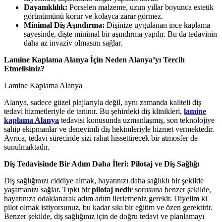
Dayanıklılık:
Porselen malzeme, uzun yıllar boyunca estetik
görünümünü korur ve kolayca zarar görmez.
Minimal Diş Aşındırma:
Dişinize uygulanan ince kaplama
sayesinde, dişte minimal bir aşındırma yapılır. Bu da tedavinin
daha az invaziv olmasını sağlar.
Lamine Kaplama Alanya İçin Neden Alanya’yı Tercih
Etmelisiniz?
Lamine Kaplama Alanya
Alanya, sadece güzel plajlarıyla değil, aynı zamanda kaliteli diş
tedavi hizmetleriyle de tanınır. Bu şehirdeki diş klinikleri,
lamine
kaplama Alanya
tedavisi konusunda uzmanlaşmış, son teknolojiye
sahip ekipmanlar ve deneyimli diş hekimleriyle hizmet vermektedir.
Ayrıca, tedavi sürecinde sizi rahat hissettirecek bir atmosfer de
sunulmaktadır.
Diş Tedavisinde Bir Adım Daha İleri: Pilotaj ve Diş Sağlığı
Diş sağlığınızı ciddiye almak, hayatınızı daha sağlıklı bir şekilde
yaşamanızı sağlar. Tıpkı bir
pilotaj nedir
sorusuna benzer şekilde,
hayatınıza odaklanarak adım adım ilerlemeniz gerekir. Diyelim ki
pilot olmak istiyorsunuz, bu kadar sıkı bir eğitim ve özen gerektirir.
Benzer şekilde, diş sağlığınız için de doğru tedavi ve planlamayı