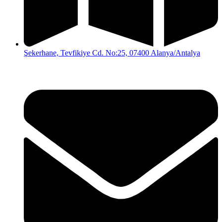
Şekerhane, Tevfikiye Cd. No:25, 07400 Alanya/Antalya