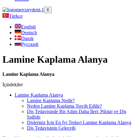
X
Türkçe
English
Deutsch
Dansk
Русский
Lamine Kaplama Alanya
Lamine Kaplama Alanya
İçindekiler
Lamine Kaplama Alanya
Lamine Kaplama Nedir?
Neden Lamine Kaplama Tercih Edilir?
Diş Tedavisinde Bir Adım Daha İleri: Pilotaj ve Diş
Sağlığı
Dişleriniz İçin En İyi Tedavi Lamine Kaplama Alanya
Diş Tedavisinin Geleceği