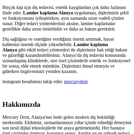
Birçok kişi için diş tedavisi, estetik kaygılardan çok daha fazlasını
ifade eder.
Lamine kaplama Alanya
uygulaması, dişlerinizin şekil
ve fonksiyonunu iyileştirirken, aynı zamanda uzun vadeli çözüm
sunar. Diğer tedavi yöntemlerinin aksine, lamine kaplamalar
genellikle daha uzun ömürlüdür ve daha az bakım gerektirir.
Diş sağlığına ve estetiğine verdiğiniz önemi artırmak, hayat
kalitenizi önemli ölçüde yükseltebilir.
Lamine kaplama
Alanya
gibi etkili tedavi yöntemleri ile dişlerinize hak ettiği bakım
ve güzelliği kazandırabilirsiniz. Alanya’da diş tedavisi konusunda
uzmanlaşmış kliniklerde, size özel çözümlerle estetik ve fonksiyonel
bir sonuç elde etmek mümkün. Dişlerinizi ihmal etmeyin ve
gülerken özgüveninizi yeniden kazanın.
instagram hesabımızı takip edin:
mercurydent
Hakkımızda
Mercury Dent, Alanya'nın önde gelen modern diş hekimliği
merkezidir. Ekibimiz, uzmanlarımızın yıllar içinde edindiği deneyimi
son nesil dijital teknolojilerle bir araya getirmektedir. Her hastaya
özel çözümler üretiyor; kusursuz sonuç, konfor ve en yüksek tedavi