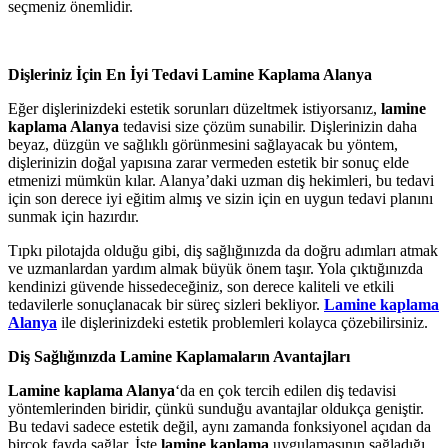
seçmeniz önemlidir.
Dişleriniz İçin En İyi Tedavi Lamine Kaplama Alanya
Eğer dişlerinizdeki estetik sorunları düzeltmek istiyorsanız,
lamine
kaplama Alanya
tedavisi size çözüm sunabilir. Dişlerinizin daha
beyaz, düzgün ve sağlıklı görünmesini sağlayacak bu yöntem,
dişlerinizin doğal yapısına zarar vermeden estetik bir sonuç elde
etmenizi mümkün kılar. Alanya’daki uzman diş hekimleri, bu tedavi
için son derece iyi eğitim almış ve sizin için en uygun tedavi planını
sunmak için hazırdır.
Tıpkı pilotajda olduğu gibi, diş sağlığınızda da doğru adımları atmak
ve uzmanlardan yardım almak büyük önem taşır. Yola çıktığınızda
kendinizi güvende hissedeceğiniz, son derece kaliteli ve etkili
tedavilerle sonuçlanacak bir süreç sizleri bekliyor.
Lamine kaplama
Alanya
ile dişlerinizdeki estetik problemleri kolayca çözebilirsiniz.
Diş Sağlığınızda Lamine Kaplamaların Avantajları
Lamine kaplama Alanya
‘da en çok tercih edilen diş tedavisi
yöntemlerinden biridir, çünkü sunduğu avantajlar oldukça geniştir.
Bu tedavi sadece estetik değil, aynı zamanda fonksiyonel açıdan da
birçok fayda sağlar. İşte
lamine kaplama
uygulamasının sağladığı