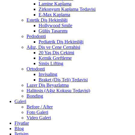
Lamine Kaplama
Zirkonyum Kaplama Tedavisi
E-Max Kaplama
Estetik Diş Hekimliği
Hollywood Smile
Gülüş Tasarımı
Pedodonti
Pediatrik Diş Hekimliği
Ağız, Diş ve Çene Cerrahisi
20 Yaş Diş Çekimi
Kemik Greftleme
Sinüs Lifting
Ortodonti
Invisaling
Braket (Diş Teli) Tedavisi
Lazer Diş Beyazlatma
Halitosis (Ağız Kokusu Tedavisi)
Bonding
Galeri
Before / After
Foto Galeri
Video Galeri
Fiyatlar
Blog
İletişim