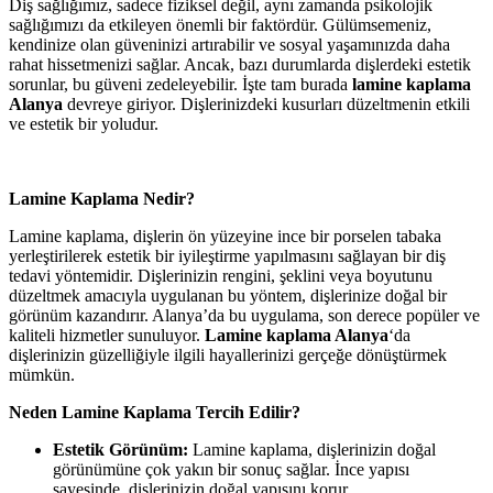
Diş sağlığımız, sadece fiziksel değil, aynı zamanda psikolojik
sağlığımızı da etkileyen önemli bir faktördür. Gülümsemeniz,
kendinize olan güveninizi artırabilir ve sosyal yaşamınızda daha
rahat hissetmenizi sağlar. Ancak, bazı durumlarda dişlerdeki estetik
sorunlar, bu güveni zedeleyebilir. İşte tam burada
lamine kaplama
Alanya
devreye giriyor. Dişlerinizdeki kusurları düzeltmenin etkili
ve estetik bir yoludur.
Lamine Kaplama Nedir?
Lamine kaplama, dişlerin ön yüzeyine ince bir porselen tabaka
yerleştirilerek estetik bir iyileştirme yapılmasını sağlayan bir diş
tedavi yöntemidir. Dişlerinizin rengini, şeklini veya boyutunu
düzeltmek amacıyla uygulanan bu yöntem, dişlerinize doğal bir
görünüm kazandırır. Alanya’da bu uygulama, son derece popüler ve
kaliteli hizmetler sunuluyor.
Lamine kaplama Alanya
‘da
dişlerinizin güzelliğiyle ilgili hayallerinizi gerçeğe dönüştürmek
mümkün.
Neden Lamine Kaplama Tercih Edilir?
Estetik Görünüm:
Lamine kaplama, dişlerinizin doğal
görünümüne çok yakın bir sonuç sağlar. İnce yapısı
sayesinde, dişlerinizin doğal yapısını korur.