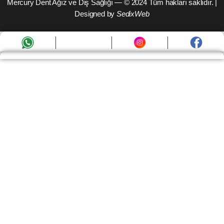
Mercury Dent Ağız ve Diş Sağlığı — © 2024
Tüm hakları saklıdır.
|
Designed by
SedixWeb