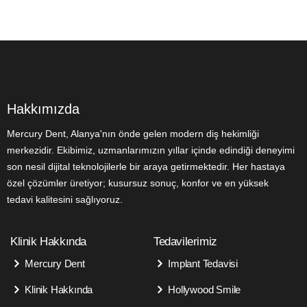
Hakkımızda
Mercury Dent, Alanya'nın önde gelen modern diş hekimliği
merkezidir. Ekibimiz, uzmanlarımızın yıllar içinde edindiği deneyimi
son nesil dijital teknolojilerle bir araya getirmektedir. Her hastaya
özel çözümler üretiyor; kusursuz sonuç, konfor ve en yüksek
tedavi kalitesini sağlıyoruz.
Klinik Hakkında
Tedavilerimiz
Mercury Dent
Implant Tedavisi
Klinik Hakkında
Hollywood Smile