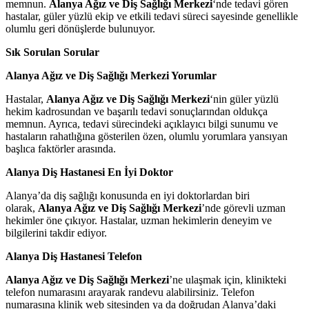
memnun.
Alanya Ağız ve Diş Sağlığı Merkezi
‘nde tedavi gören
hastalar, güler yüzlü ekip ve etkili tedavi süreci sayesinde genellikle
olumlu geri dönüşlerde bulunuyor.
Sık Sorulan Sorular
Alanya Ağız ve Diş Sağlığı Merkezi Yorumlar
Hastalar,
Alanya Ağız ve Diş Sağlığı Merkezi
‘nin güler yüzlü
hekim kadrosundan ve başarılı tedavi sonuçlarından oldukça
memnun. Ayrıca, tedavi sürecindeki açıklayıcı bilgi sunumu ve
hastaların rahatlığına gösterilen özen, olumlu yorumlara yansıyan
başlıca faktörler arasında.
Alanya Diş Hastanesi En İyi Doktor
Alanya’da diş sağlığı konusunda en iyi doktorlardan biri
olarak,
Alanya Ağız ve Diş Sağlığı Merkezi
’nde görevli uzman
hekimler öne çıkıyor. Hastalar, uzman hekimlerin deneyim ve
bilgilerini takdir ediyor.
Alanya Diş Hastanesi Telefon
Alanya Ağız ve Diş Sağlığı Merkezi
’ne ulaşmak için, klinikteki
telefon numarasını arayarak randevu alabilirsiniz. Telefon
numarasına klinik web sitesinden ya da doğrudan Alanya’daki