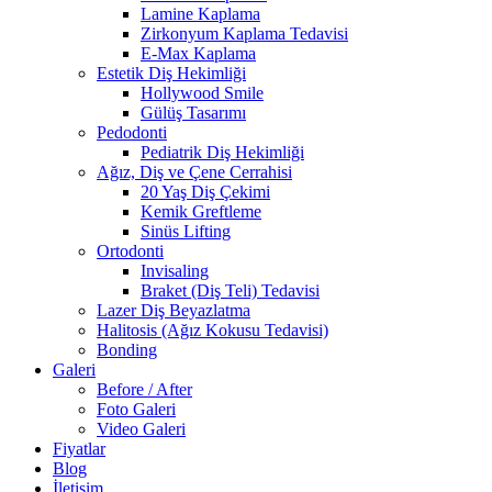
Lamine Kaplama
Zirkonyum Kaplama Tedavisi
E-Max Kaplama
Estetik Diş Hekimliği
Hollywood Smile
Gülüş Tasarımı
Pedodonti
Pediatrik Diş Hekimliği
Ağız, Diş ve Çene Cerrahisi
20 Yaş Diş Çekimi
Kemik Greftleme
Sinüs Lifting
Ortodonti
Invisaling
Braket (Diş Teli) Tedavisi
Lazer Diş Beyazlatma
Halitosis (Ağız Kokusu Tedavisi)
Bonding
Galeri
Before / After
Foto Galeri
Video Galeri
Fiyatlar
Blog
İletişim