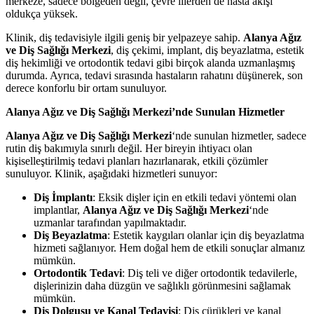
merkeze, sadece bölgeden değil, çevre illerden de hasta akışı
oldukça yüksek.
Klinik, diş tedavisiyle ilgili geniş bir yelpazeye sahip.
Alanya Ağız
ve Diş Sağlığı Merkezi
, diş çekimi, implant, diş beyazlatma, estetik
diş hekimliği ve ortodontik tedavi gibi birçok alanda uzmanlaşmış
durumda. Ayrıca, tedavi sırasında hastaların rahatını düşünerek, son
derece konforlu bir ortam sunuluyor.
Alanya Ağız ve Diş Sağlığı Merkezi’nde Sunulan Hizmetler
Alanya Ağız ve Diş Sağlığı Merkezi
‘nde sunulan hizmetler, sadece
rutin diş bakımıyla sınırlı değil. Her bireyin ihtiyacı olan
kişiselleştirilmiş tedavi planları hazırlanarak, etkili çözümler
sunuluyor. Klinik, aşağıdaki hizmetleri sunuyor:
Diş İmplantı
: Eksik dişler için en etkili tedavi yöntemi olan
implantlar,
Alanya Ağız ve Diş Sağlığı Merkezi
‘nde
uzmanlar tarafından yapılmaktadır.
Diş Beyazlatma
: Estetik kaygıları olanlar için diş beyazlatma
hizmeti sağlanıyor. Hem doğal hem de etkili sonuçlar almanız
mümkün.
Ortodontik Tedavi
: Diş teli ve diğer ortodontik tedavilerle,
dişlerinizin daha düzgün ve sağlıklı görünmesini sağlamak
mümkün.
Diş Dolgusu ve Kanal Tedavisi
: Diş çürükleri ve kanal