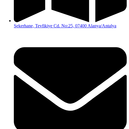
Şekerhane, Tevfikiye Cd. No:25, 07400 Alanya/Antalya