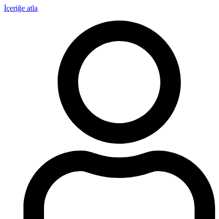
İçeriğe atla